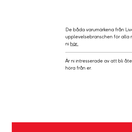
De båda varumärkena från Live
upplevelsebranschen för alla mål
ni
här.
Är ni intresserade av att bli åt
höra från er.