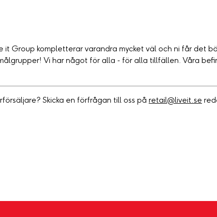
 it Group kompletterar varandra mycket väl och ni får det b
grupper! Vi har något för alla - för alla tillfällen. Våra befin
erförsäljare? Skicka en förfrågan till oss på
retail@liveit.se
reda