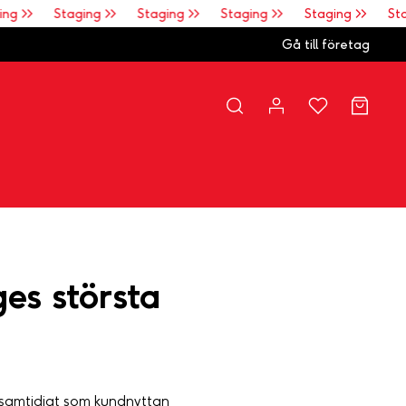
g >>
Staging >>
Staging >>
Staging >>
Staging >>
Stag
Gå till företag
ges största
 samtidigt som kundnyttan