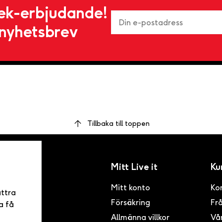
ek-erbjudande!
nyhetsbrev
Tillbaka till toppen
Mitt Live it
Ku
Mitt konto
Ko
ättra
Försäkring
Frå
inom
a få
ser i
Allmänna villkor
Vår