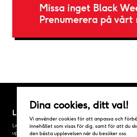
Missa inget Black We
Prenumerera på vårt 
TEST
Dina cookies, ditt val!
Live it – Minnen för livet
Vi använder cookies för att anpassa och förb
Live it grundades 2005 och är idag marknadsledande 
innehållet som visas för dig, samt för att du sk
upplevelsepresenter i Sverige. Med hundratals upplevel
den bästa upplevelsen när du besöker oss.