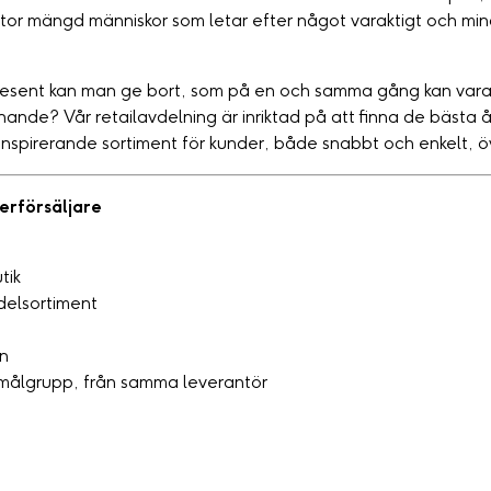
en stor mängd människor som letar efter något varaktigt och mi
sent kan man ge bort, som på en och samma gång kan vara a
ännande? Vår retailavdelning är inriktad på att finna de bästa 
t inspirerande sortiment för kunder, både snabbt och enkelt, ö
erförsäljare
tik
 delsortiment
en
 målgrupp, från samma leverantör