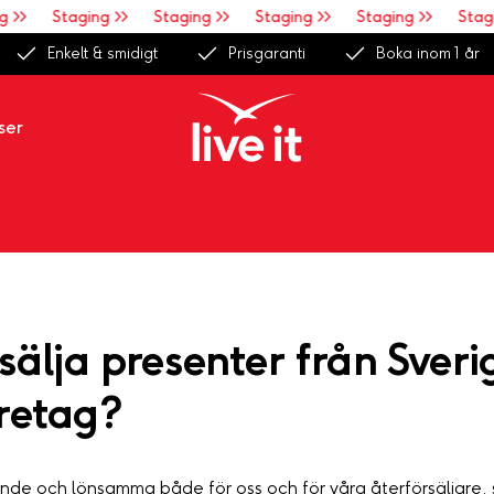
>>
Staging >>
Staging >>
Staging >>
Staging >>
Stagin
Enkelt & smidigt
Prisgaranti
Boka inom 1 år
ser
 sälja presenter från Sveri
retag?
ande och lönsamma både för oss och för våra återförsäljare,