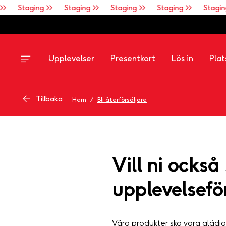
>
Staging >>
Staging >>
Staging >>
Staging >>
Staging 
Upplevelser
Presentkort
Lös in
Plat
Tillbaka
Hem
/
Bli återförsäljare
Vill ni också
upplevelsefö
Våra produkter ska vara glädj