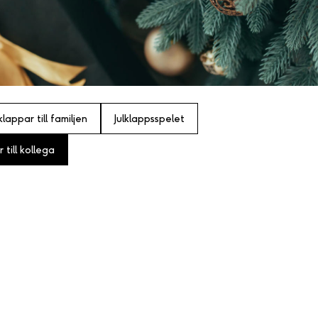
lklappar till familjen
Julklappsspelet
 till kollega