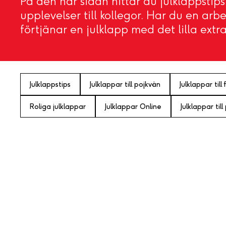
På den här sidan hittar du julklappstip
upplevelser till kollegor. Har du en ar
förtjänar en julklapp med det lilla extra
Julklappstips
Julklappar till pojkvän
Julklappar till 
Roliga julklappar
Julklappar Online
Julklappar till