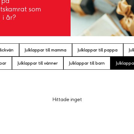
s på
betskamrat som
 i år?
flickvän
Julklappar till mamma
Julklappar till pappa
Ju
 par
Julklappar till vänner
Julklappar till barn
Julklappar
Hittade inget