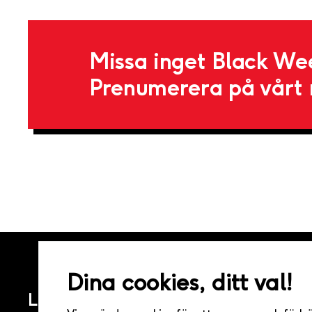
Missa inget Black We
Prenumerera på vårt 
TEST
Dina cookies, ditt val!
Live it – Minnen för livet