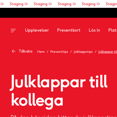
>
Staging >>
Staging >>
Staging >>
Staging >>
Staging 
Upplevelser
Presentkort
Lös in
Plat
Tillbaka
Hem
/
Presenttips
/
Julklappstips
/
Julklappar ti
Julklappar till
kollega