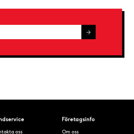
ndservice
Företagsinfo
ntakta oss
Om oss