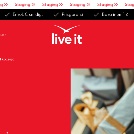
>>
Staging >>
Staging >>
Staging >>
Staging >>
Stagin
Enkelt & smidigt
Prisgaranti
Boka inom 1 år
ser
ll kollega